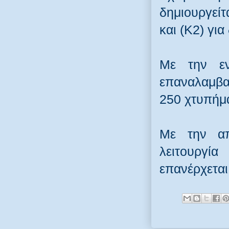
δημιουργεί
και (Κ2) για 
Με την εν
επαναλαμβα
250 χτυπήμ
Με την απ
λειτουργί
επανέρχεται