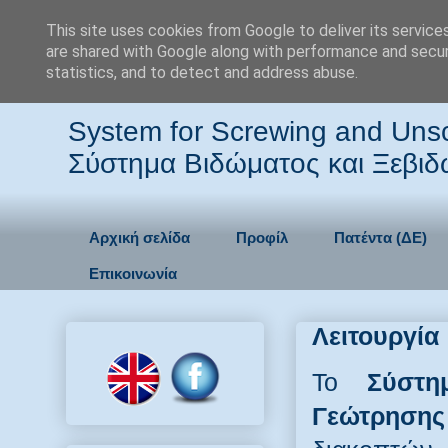
This site uses cookies from Google to deliver its service
are shared with Google along with performance and securi
Python Grip
statistics, and to detect and address abuse.
System for Screwing and Unscr
Σύστημα Βιδώματος και Ξεβι
Αρχική σελίδα
Προφίλ
Πατέντα (ΔΕ)
Επικοινωνία
Λειτουργία
Το
Σύστη
Γεώτρησ